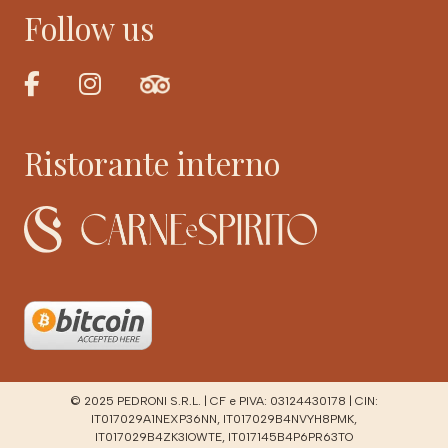
Follow us
Ristorante interno
© 2025 PEDRONI S.R.L. | CF e PIVA: 03124430178 | CIN:
IT017029A1NEXP36NN, IT017029B4NVYH8PMK,
IT017029B4ZK3IOWTE, IT017145B4P6PR63TO