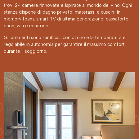
trovi 24 camere rinnovate e ispirate al mondo del vino. Ogni
stanza dispone di bagno privato, materassi e cuscini in
memory foam, smart TV di ultima generazione, cassaforte,
phon, wifi e minifrigo.
Gli ambienti sono sanificati con ozono e la temperatura è
regolabile in autonomia per garantire il massimo comfort
durante il soggiorno.